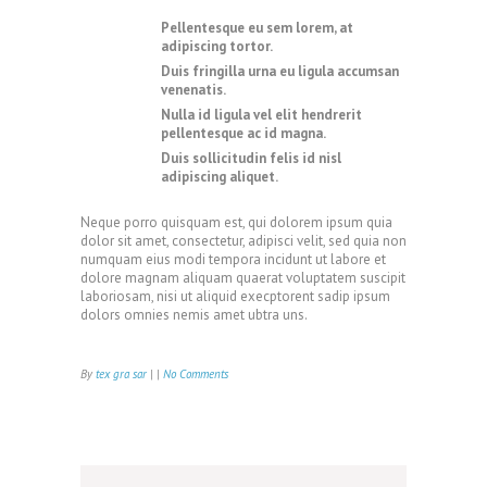
Pellentesque eu sem lorem, at
adipiscing tortor.
Duis fringilla urna eu ligula accumsan
venenatis.
Nulla id ligula vel elit hendrerit
pellentesque ac id magna.
Duis sollicitudin felis id nisl
adipiscing aliquet.
Neque porro quisquam est, qui dolorem ipsum quia
dolor sit amet, consectetur, adipisci velit, sed quia non
numquam eius modi tempora incidunt ut labore et
dolore magnam aliquam quaerat voluptatem suscipit
laboriosam, nisi ut aliquid execptorent sadip ipsum
dolors omnies nemis amet ubtra uns.
By
tex gra sar
| |
No Comments