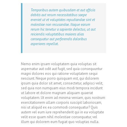
Temporibus autem quibusdam et aut officiis
debitis aut rerum necessitatibus saepe
eveniet ut et voluptates repudiandae sint et
molestiae non recusandae. Itaque earum
rerum hic tenetur a sapiente delectus, ut aut
reiciendis voluptatibus maiores alias
consequatur aut perferendis doloribus
asperiores repellat.
Nemo enim ipsam voluptatem quia voluptas sit
aspernatur aut odit aut fugit, sed quia consequuntur
magni dolores eos qui ratione voluptatem sequi
nesciunt. Neque porro quisquam est, qui dolorem
ipsum quia dolor sit amet, consectetur, adipisci velit,
sed quia non numquam eius modi tempora incidunt
ut labore et dolore magnam aliquam quaerat
voluptatem. Ut enim ad minima veniam, quis nostrum
exercitationem ullam corporis suscipit laboriosam,
nisi ut aliquid ex ea commodi consequatur? Quis
autem vel eum iure reprehenderit qui in ea voluptate
velit esse quam nihil molestiae consequatur, vel
illum qui dolorem eum fugiat quo voluptas nulla.