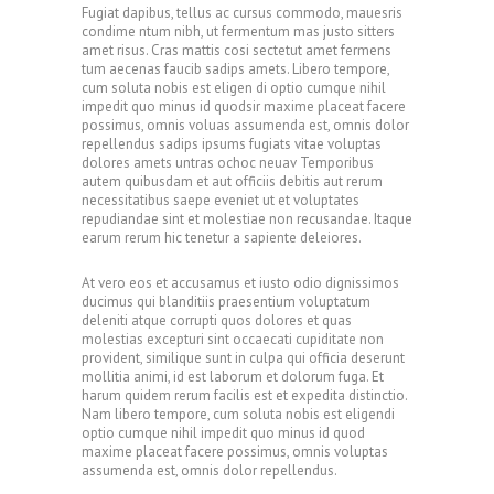
Fugiat dapibus, tellus ac cursus commodo, mauesris
condime ntum nibh, ut fermentum mas justo sitters
amet risus. Cras mattis cosi sectetut amet fermens
tum aecenas faucib sadips amets. Libero tempore,
cum soluta nobis est eligen di optio cumque nihil
impedit quo minus id quodsir maxime placeat facere
possimus, omnis voluas assumenda est, omnis dolor
repellendus sadips ipsums fugiats vitae voluptas
dolores amets untras ochoc neuav Temporibus
autem quibusdam et aut officiis debitis aut rerum
necessitatibus saepe eveniet ut et voluptates
repudiandae sint et molestiae non recusandae. Itaque
earum rerum hic tenetur a sapiente deleiores.
At vero eos et accusamus et iusto odio dignissimos
ducimus qui blanditiis praesentium voluptatum
deleniti atque corrupti quos dolores et quas
molestias excepturi sint occaecati cupiditate non
provident, similique sunt in culpa qui officia deserunt
mollitia animi, id est laborum et dolorum fuga. Et
harum quidem rerum facilis est et expedita distinctio.
Nam libero tempore, cum soluta nobis est eligendi
optio cumque nihil impedit quo minus id quod
maxime placeat facere possimus, omnis voluptas
assumenda est, omnis dolor repellendus.