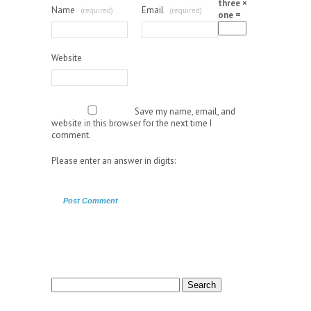
three ×
Name
Email
(required)
(required)
one =
Website
Save my name, email, and
website in this browser for the next time I
comment.
Please enter an answer in digits:
Search
for: