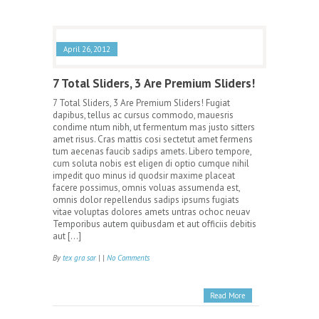
April 26, 2012
7 Total Sliders, 3 Are Premium Sliders!
7 Total Sliders, 3 Are Premium Sliders! Fugiat
dapibus, tellus ac cursus commodo, mauesris
condime ntum nibh, ut fermentum mas justo sitters
amet risus. Cras mattis cosi sectetut amet fermens
tum aecenas faucib sadips amets. Libero tempore,
cum soluta nobis est eligen di optio cumque nihil
impedit quo minus id quodsir maxime placeat
facere possimus, omnis voluas assumenda est,
omnis dolor repellendus sadips ipsums fugiats
vitae voluptas dolores amets untras ochoc neuav
Temporibus autem quibusdam et aut officiis debitis
aut […]
By
tex gra sar
| |
No Comments
Read More