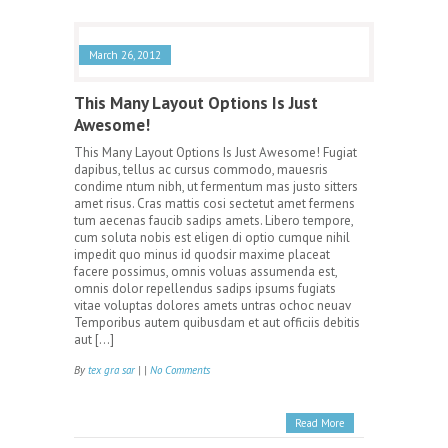
March 26, 2012
This Many Layout Options Is Just
Awesome!
This Many Layout Options Is Just Awesome! Fugiat
dapibus, tellus ac cursus commodo, mauesris
condime ntum nibh, ut fermentum mas justo sitters
amet risus. Cras mattis cosi sectetut amet fermens
tum aecenas faucib sadips amets. Libero tempore,
cum soluta nobis est eligen di optio cumque nihil
impedit quo minus id quodsir maxime placeat
facere possimus, omnis voluas assumenda est,
omnis dolor repellendus sadips ipsums fugiats
vitae voluptas dolores amets untras ochoc neuav
Temporibus autem quibusdam et aut officiis debitis
aut […]
By
tex gra sar
| |
No Comments
Read More