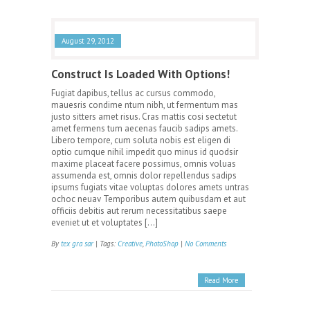
August 29, 2012
Construct Is Loaded With Options!
Fugiat dapibus, tellus ac cursus commodo,
mauesris condime ntum nibh, ut fermentum mas
justo sitters amet risus. Cras mattis cosi sectetut
amet fermens tum aecenas faucib sadips amets.
Libero tempore, cum soluta nobis est eligen di
optio cumque nihil impedit quo minus id quodsir
maxime placeat facere possimus, omnis voluas
assumenda est, omnis dolor repellendus sadips
ipsums fugiats vitae voluptas dolores amets untras
ochoc neuav Temporibus autem quibusdam et aut
officiis debitis aut rerum necessitatibus saepe
eveniet ut et voluptates […]
By
tex gra sar
| Tags:
Creative
,
PhotoShop
|
No Comments
Read More