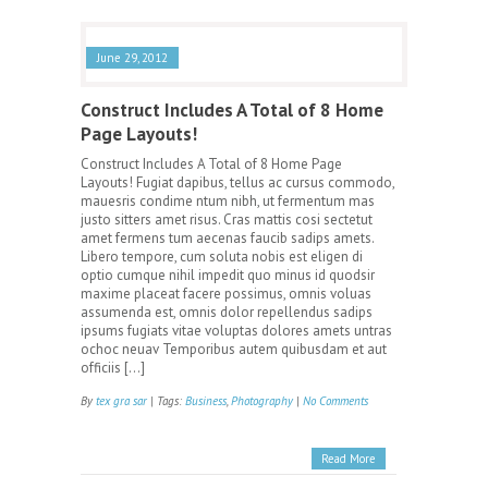
June 29, 2012
Construct Includes A Total of 8 Home
Page Layouts!
Construct Includes A Total of 8 Home Page
Layouts! Fugiat dapibus, tellus ac cursus commodo,
mauesris condime ntum nibh, ut fermentum mas
justo sitters amet risus. Cras mattis cosi sectetut
amet fermens tum aecenas faucib sadips amets.
Libero tempore, cum soluta nobis est eligen di
optio cumque nihil impedit quo minus id quodsir
maxime placeat facere possimus, omnis voluas
assumenda est, omnis dolor repellendus sadips
ipsums fugiats vitae voluptas dolores amets untras
ochoc neuav Temporibus autem quibusdam et aut
officiis […]
By
tex gra sar
| Tags:
Business
,
Photography
|
No Comments
Read More