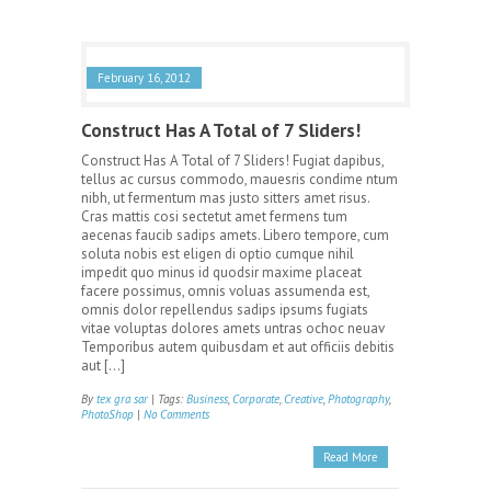
February 16, 2012
Construct Has A Total of 7 Sliders!
Construct Has A Total of 7 Sliders! Fugiat dapibus,
tellus ac cursus commodo, mauesris condime ntum
nibh, ut fermentum mas justo sitters amet risus.
Cras mattis cosi sectetut amet fermens tum
aecenas faucib sadips amets. Libero tempore, cum
soluta nobis est eligen di optio cumque nihil
impedit quo minus id quodsir maxime placeat
facere possimus, omnis voluas assumenda est,
omnis dolor repellendus sadips ipsums fugiats
vitae voluptas dolores amets untras ochoc neuav
Temporibus autem quibusdam et aut officiis debitis
aut […]
By
tex gra sar
| Tags:
Business
,
Corporate
,
Creative
,
Photography
,
PhotoShop
|
No Comments
Read More