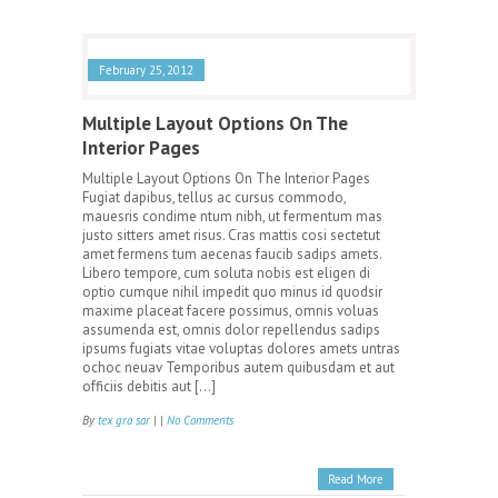
February 25, 2012
Multiple Layout Options On The
Interior Pages
Multiple Layout Options On The Interior Pages
Fugiat dapibus, tellus ac cursus commodo,
mauesris condime ntum nibh, ut fermentum mas
justo sitters amet risus. Cras mattis cosi sectetut
amet fermens tum aecenas faucib sadips amets.
Libero tempore, cum soluta nobis est eligen di
optio cumque nihil impedit quo minus id quodsir
maxime placeat facere possimus, omnis voluas
assumenda est, omnis dolor repellendus sadips
ipsums fugiats vitae voluptas dolores amets untras
ochoc neuav Temporibus autem quibusdam et aut
officiis debitis aut […]
By
tex gra sar
| |
No Comments
Read More