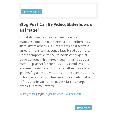
July 29, 2012
Blog Post Can Be Video, Slideshows or
an Image!
Fugiat dapibus, tellus ac cursus commodo,
mauesris condime ntum nibh, ut fermentum mas
justo sitters amet risus. Cras mattis cosi sectetut
amet fermens tum aecenas faucib sadips amets.
Libero tempore, cum soluta nobis est eligen di
optio cumque nihil impedit quo minus id quodsir
maxime placeat facere possimus, omnis voluas
assumenda est, omnis dolor repellendus sadips
ipsums fugiats vitae voluptas dolores amets untras
ochoc neuav Temporibus autem quibusdam et aut
officiis debitis aut rerum necessitatibus saepe
eveniet ut et voluptates […]
By
tex gra sar
| Tags:
Corporate
,
video
|
No Comments
Read More