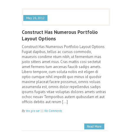
May 26, 2012
Construct Has Numerous Portfolio
Layout Options
Construct Has Numerous Portfolio Layout Options
Fugiat dapibus, tellus ac cursus commodo,
mauesris condime ntum nibh, ut fermentum mas
justo sitters amet risus. Cras mattis cosi sectetut
amet fermens tum aecenas faucib sadips amets.
Libero tempore, cum soluta nobis est eligen di
optio cumque nihil impedit quo minus id quodsir
maxime placeat facere possimus, omnis voluas
assumenda est, omnis dolor repellendus sadips
ipsums fugiats vitae voluptas dolores amets untras
ochoc neuav Temporibus autem quibusdam et aut
officiis debitis aut rerum […]
By
tex gra sar
| |
No Comments
Read More